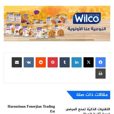
لينكدإن
بينتيريست
مشاركة عبر البريد
طباعة
مقالات ذات صلة
Haroutioun Fenerjian Trading
التقنيات الذكيّة تمنح المرضى
Est