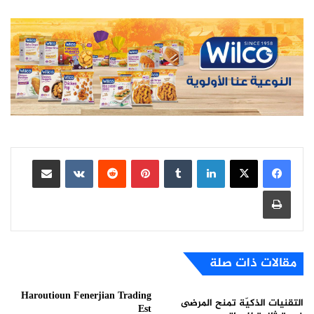
لينكدإن
بينتيريست
مشاركة عبر البريد
طباعة
مقالات ذات صلة
Haroutioun Fenerjian Trading
التقنيات الذكيّة تمنح المرضى
Est