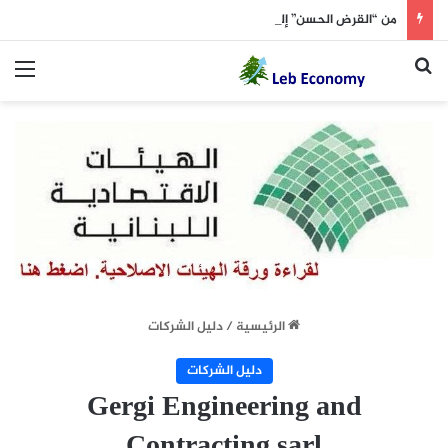
من “القرض الحسن” إلى مطار بيروت.. حزب الله “يختنق” مالياً
بحث عن
الق
الرئيسية
/
دليل الشركات
دليل الشركات
Gergi Engineering and
Contracting sarl