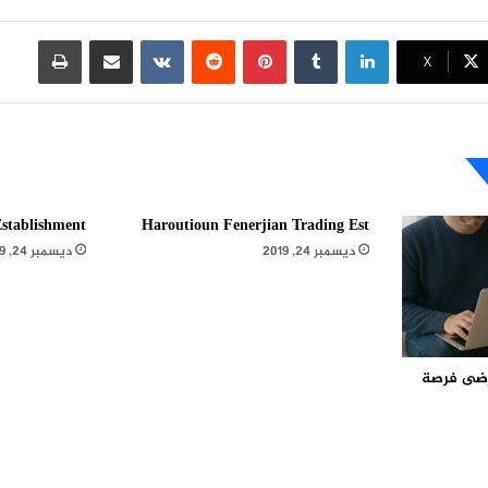
لينكدإن
بينتيريست
مشاركة عبر البريد
طباعة
X
stablishment
Haroutioun Fenerjian Trading Est
ديسمبر 24, 2019
ديسمبر 24, 2019
مرضى فرصة