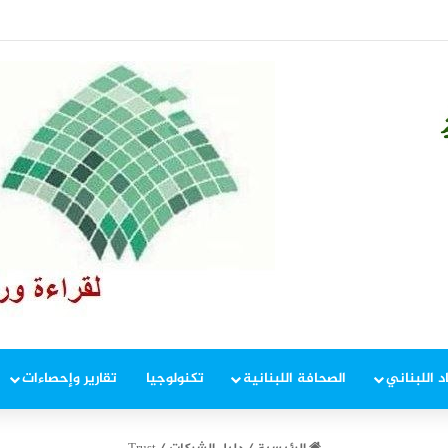
ياً في مؤشرين( إنفوغراف)
د اللبناني
الصحافة اللبنانية
تكنولوجيا
تقارير وإحصاءات