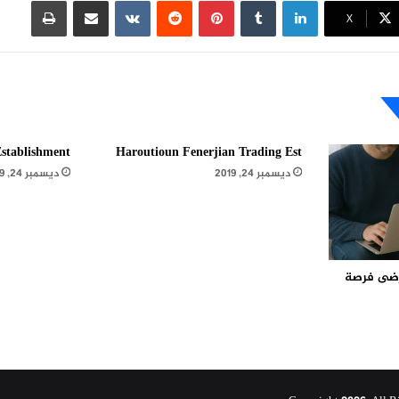
لينكدإن
بينتيريست
مشاركة عبر البريد
طباعة
X
stablishment
Haroutioun Fenerjian Trading Est
ديسمبر 24, 2019
ديسمبر 24, 2019
مرضى فرصة