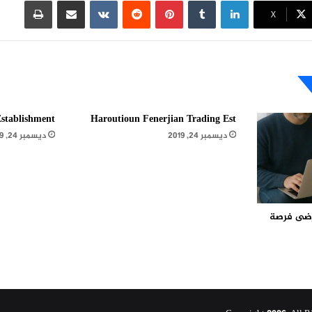
لينكدإن
بينتيريست
مشاركة عبر البريد
طباعة
X
stablishment
Haroutioun Fenerjian Trading Est
ديسمبر 24, 2019
ديسمبر 24, 2019
مرضى فرصة