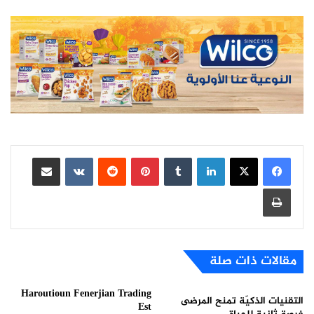
لينكدإن
بينتيريست
مشاركة عبر البريد
طباعة
مقالات ذات صلة
Haroutioun Fenerjian Trading
التقنيات الذكيّة تمنح المرضى
Est