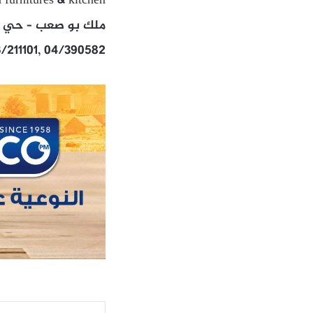
furnitures & kitchen
ملك بو صعب – حي عين
/211101, 04/390582