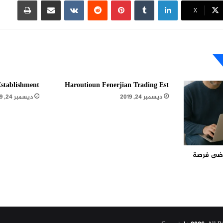
لينكدإن
بينتيريست
مشاركة عبر البريد
طباعة
X
stablishment
Haroutioun Fenerjian Trading Est
ديسمبر 24, 2019
ديسمبر 24, 2019
مرضى فرصة