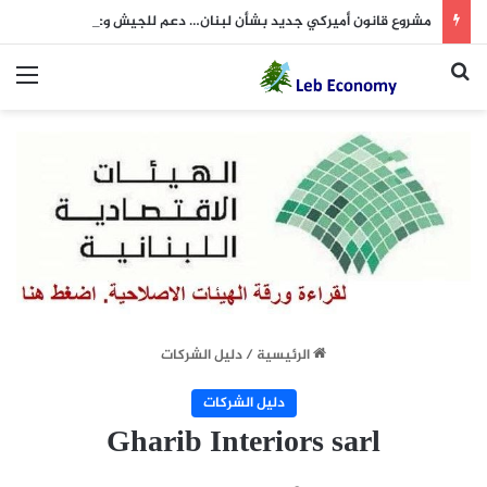
مشروع قانون أميركي جديد بشأن لبنان… دعم للجيش وعقوبات على داعمي “حزب الله”
بحث عن
الق
الرئيسية
/
دليل الشركات
دليل الشركات
Gharib Interiors sarl