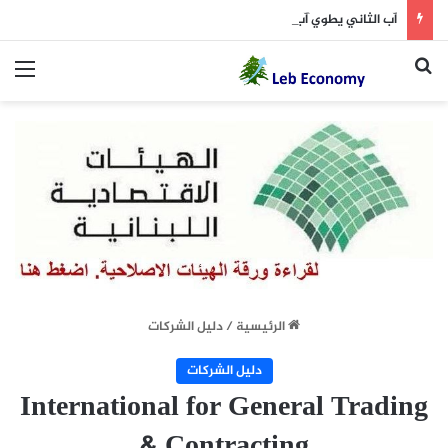
آب الثاني يطوي آب الأول (نداء الوطن 7 آب)
بحث عن
الق
الرئيسية
/
دليل الشركات
دليل الشركات
International for General Trading
& Contracting