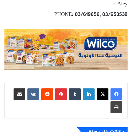
– Aley
PHONE: 03/619656, 03/653539
لينكدإن
بينتيريست
مشاركة عبر البريد
طباعة