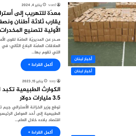
waed
يناير 4, 2024
معدّة للتهريب إلى أسترا
يقارب ثلاثة أطنان ونصف
الأولية لتصنيع المخدرات!
صـدر عن المديريّة العامّة لقوى الأ
العلاقات العامّة البلاغ التّالي: في
التي تقوم بها…
أخبار لبنان
أكمل القراءة »
أخبار لبنان
tony
يناير 15, 2023
الكوارث الطبيعية تكبد ا
3.5 مليارات دولار
توقع وزير الخزانة الأسترالي جيم ت
الطبيعية إلى أحد العوامل الرئيس
اقتصاد بلاده خلال العام…
أكمل القراءة »