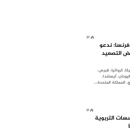
37
وفرنسا: ندعو
ض التصعيد
كا، كرواتيا، قبرص،
ليونان، آيسلندا،
ج، المملكة المتحدة،…
31
سات التربوية