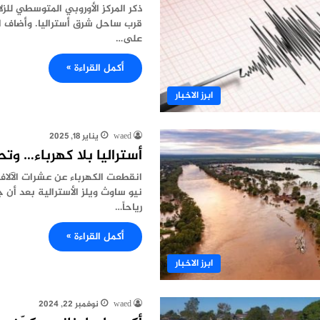
قرب ساحل شرق أستراليا. وأضاف الم
على…
أكمل القراءة »
ابرز الاخبار
waed
يناير 18, 2025
أستراليا بلا كهرباء… وت
انقطعت الكهرباء عن عشرات الآلا
نيو ساوث ويلز الأسترالية بعد أ
رياحاً…
أكمل القراءة »
ابرز الاخبار
waed
نوفمبر 22, 2024