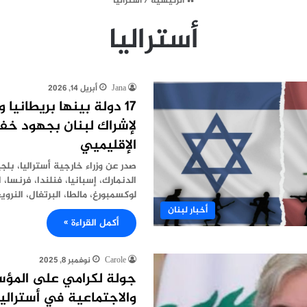
الرئيسية
/
أستراليا
أستراليا
Jana
أبريل 14, 2026
17 دولة بينها بريطانيا 
لإشراك لبنان بجهود خف
الإقليميي
صدر عن وزراء خارجية أستراليا، بلجي
الدنمارك، إسبانيا، فنلندا، فرنسا، ا
لوكسمبورغ، مالطا، البرتغال، النروي
أخبار لبنان
أكمل القراءة »
Carole
نوفمبر 8, 2025
جولة لكرامي على المؤس
والاجتماعية في أستراليا