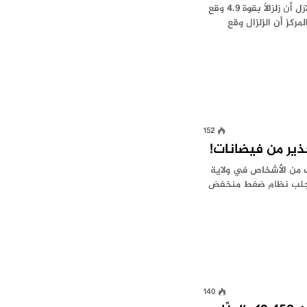
ذكر المركز الأوروبي المتوسطي للزلازل أن زلزالاً بقوة 4.9 وقع
ركز أن الزلزال وقع
152
حذير من فيضانات!
ف من الأشخاص في ولاية
ن جلب نظام ضغط منخفض
140