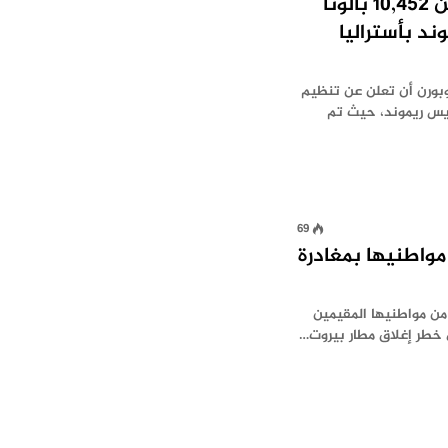
أكبر علم لبناني مكوّن من 10,452 بالونًا
د بأستراليا
بورن أن تعلن عن تنظيم
يس ريموند، حيث تم
69
 مواطنيها بمغادرة
ليا ما يقدر بنحو 15 ألفا من مواطنيها المقيمين
 خطر إغلاق مطار بيروت…