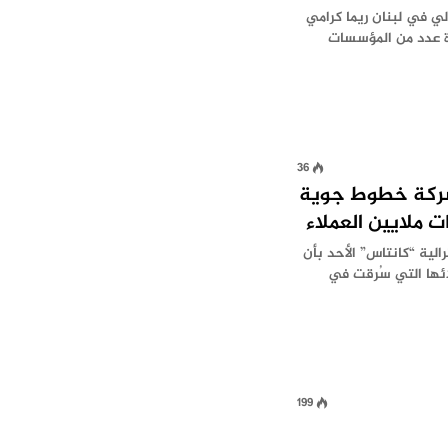
لي في لبنان ريما كرامي
ارة عدد من المؤسسات
36
شركة خطوط جوية
 ‏ملايين العملاء
لية “كانتاس” الأحد بأن
يين من عملائها التي سُرقت في
199