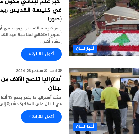
في كنيسة القديس ريمون
(صور)
يسر كنيسة القديس ريموند في أو
أسبوع احتفالي لمناسبة عيد القد
إنشاء أكبر…
أخبار لبنان
أكمل القراءة »
waed
سبتمبر 26, 2024
أستراليا تنصح الآلاف من
لبنان
حثت أسترا
في لبنان على المغادرة مشيرة إلى
أكمل القراءة »
أخبار لبنان