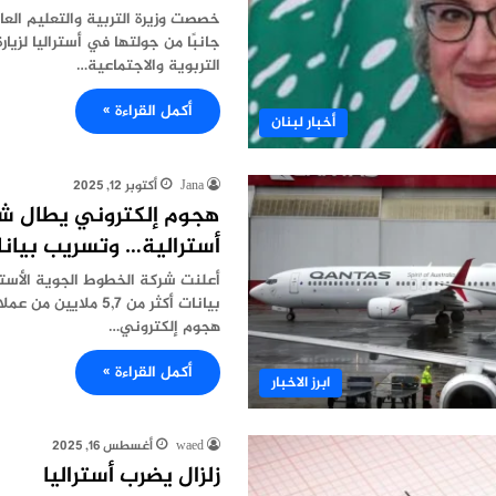
خصصت وزيرة التربية والتعليم العا
جانبًا من جولتها في أستراليا لزي
التربوية والاجتماعية…
أكمل القراءة »
أخبار لبنان
Jana
أكتوبر 12, 2025
هجوم إلكتروني يطال 
أسترالية… وتسريب بيانات
أعلنت شركة الخطوط الجوية الأسترا
بيانات أكثر ‏من 5,7 ملا
هجوم إلكتروني…
أكمل القراءة »
ابرز الاخبار
waed
أغسطس 16, 2025
زلزال يضرب أستراليا