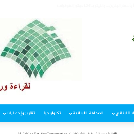
ياً في مؤشرين( إنفوغراف)
د اللبناني
الصحافة اللبنانية
تكنولوجيا
تقارير وإحصاءات