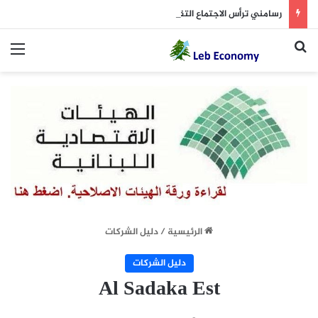
رسامني ترأس الاجتماع التقني للوفد اللبناني لمتابعة مشروع «IMEC»
بحث عن
الق
الرئيسية
/
دليل الشركات
دليل الشركات
Al Sadaka Est