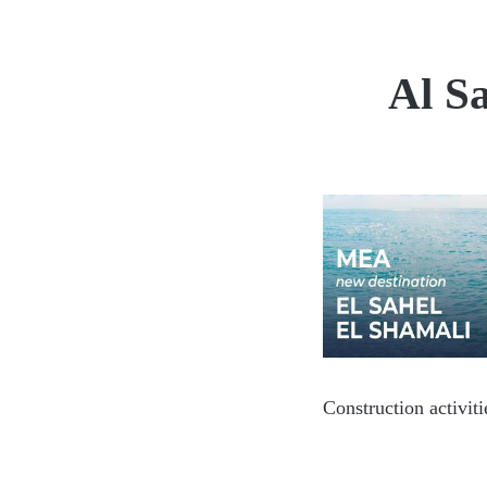
Al S
Construction activit