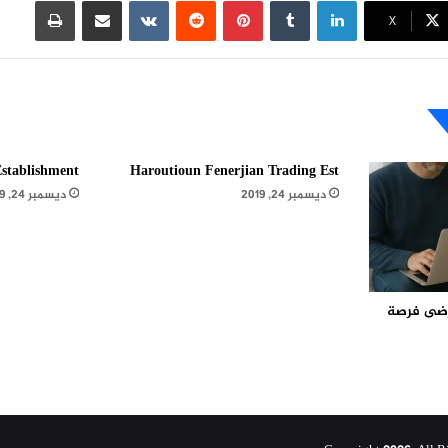
لينكدإن
بينتيريست
مشاركة عبر البريد
طباعة
X
stablishment
Haroutioun Fenerjian Trading Est
ديسمبر 24, 2019
ديسمبر 24, 2019
مرضى فرصة