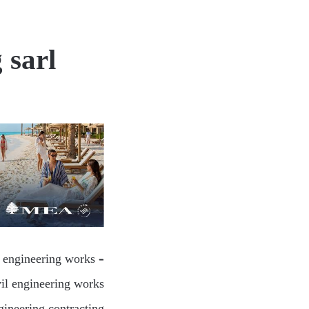
 sarl
l engineering works –
vil engineering works