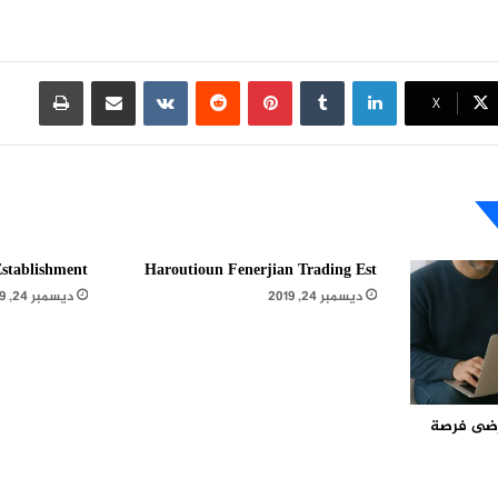
لينكدإن
بينتيريست
مشاركة عبر البريد
طباعة
X
stablishment
Haroutioun Fenerjian Trading Est
ديسمبر 24, 2019
ديسمبر 24, 2019
مرضى فرصة