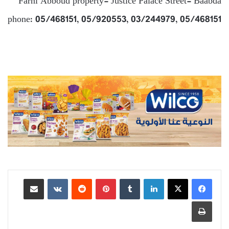
Farni Abboud property- Justice Palace Street- Baabda
phone: 05/468151, 05/920553, 03/244979, 05/468151
لينكدإن
بينتيريست
مشاركة عبر البريد
طباعة