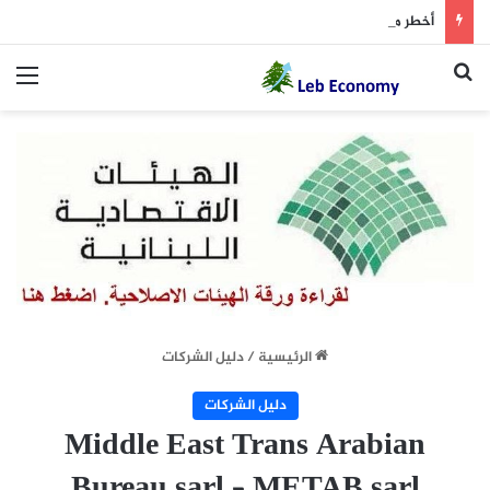
أخطر ما دار داخل غرفة المفاوضات
بحث عن
الق
الرئيسية
/
دليل الشركات
دليل الشركات
Middle East Trans Arabian
Bureau sarl – METAB sarl