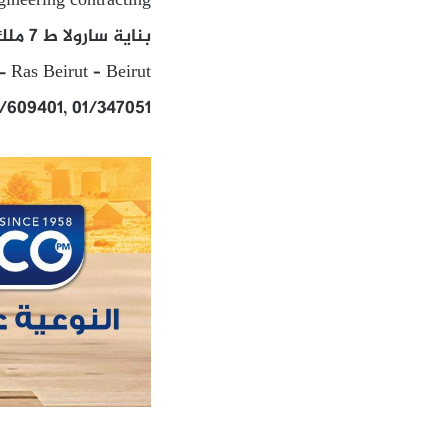
gineering contracting
بناية سارولا ط 7 ملك شركة التعمير والانشاء – شارع الحمراء – رأس بيروت – بيروت
 Ras Beirut – Beirut.
3/609401, 01/347051