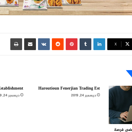
لينكدإن
بينتيريست
مشاركة عبر البريد
طباعة
X
stablishment
Haroutioun Fenerjian Trading Est
ديسمبر 24, 2019
ديسمبر 24, 2019
مرضى فرصة