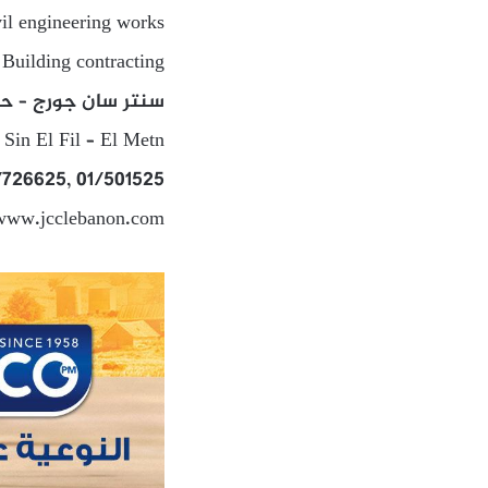
vil engineering works
Building contracting
سنتر سان جورج – حرش
 Sin El Fil – El Metn
/726625, 01/501525
 www.jcclebanon.com