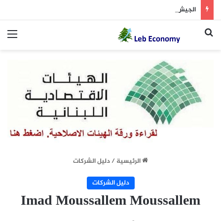
الجيش يوقف مطلوبين في إطار ملاحقة المخلين بالأمن
بحث عن
الق
الرئيسية
/
دليل الشركات
دليل الشركات
Imad Moussallem Moussallem