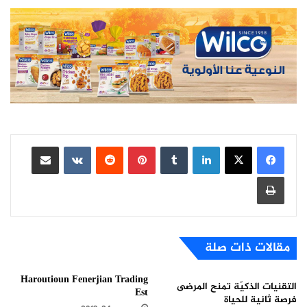
لينكدإن
بينتيريست
مشاركة عبر البريد
طباعة
مقالات ذات صلة
Haroutioun Fenerjian Trading
التقنيات الذكيّة تمنح المرضى
Est
فرصة ثانية للحياة