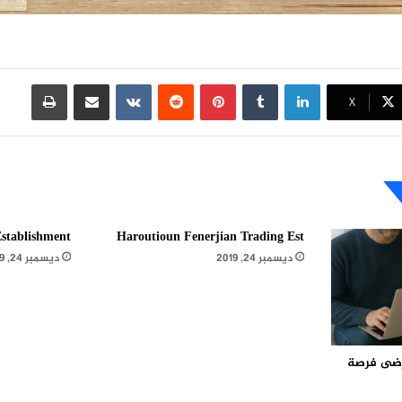
لينكدإن
بينتيريست
مشاركة عبر البريد
طباعة
X
stablishment
Haroutioun Fenerjian Trading Est
ديسمبر 24, 2019
ديسمبر 24, 2019
مرضى فرصة