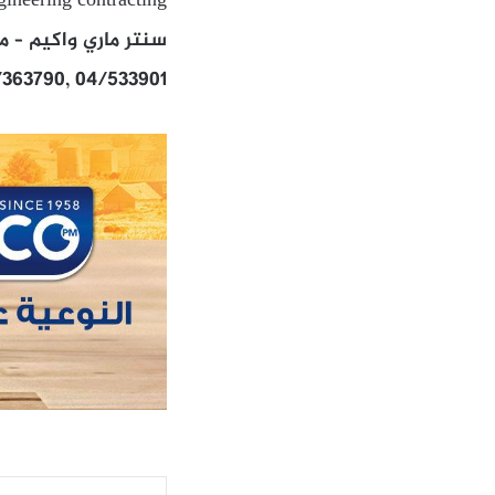
gineering contracting
سنتر ماري واكيم – ملك حطب ط 1 وارضي – الشارع 
/363790, 04/533901