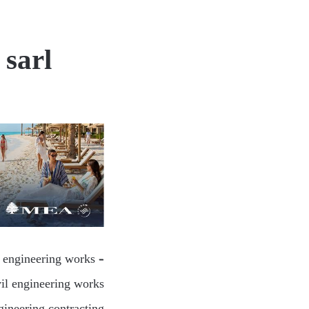
sarl
l engineering works –
vil engineering works