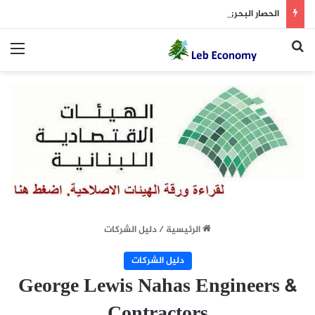
الحصار البحري مقابل هرمز… شروط متبادلة بين واشنطن وطهران
بحث عن
الق
الرئيسية
/
دليل الشركات
دليل الشركات
George Lewis Nahas Engineers &
Contractors