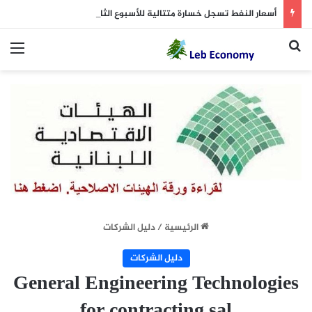
أسعار النفط تسجل خسارة متتالية للأسبوع الثاني.. وبرنت يتداول دون 84 دولاراً
بحث عن
الق
الرئيسية
/
دليل الشركات
دليل الشركات
General Engineering Technologies
for contracting sal