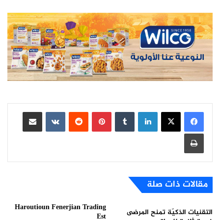
لينكدإن
بينتيريست
مشاركة عبر البريد
طباعة
مقالات ذات صلة
Haroutioun Fenerjian Trading
التقنيات الذكيّة تمنح المرضى
Est