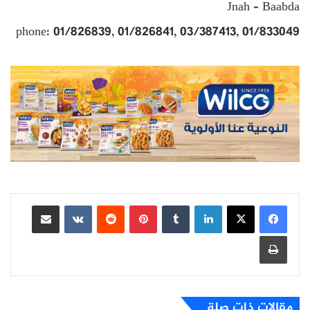
Jnah – Baabda
phone: 01/826839, 01/826841, 03/387413, 01/833049
لينكدإن
بينتيريست
مشاركة عبر البريد
طباعة
مقالات ذات صلة