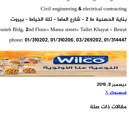
Civil engineering & electrical contracting
بناية الحسنية ط 2 – شارع الماما – تلة الخياط – بيروت
snieh Bldg. 2nd Floor- Mama street- Tallet Khayat – Beirut
phone: 01/310202, 01/310206, 03/269202, 01/314447
ديسمبر 9, 2019
طباعة
مشاركة
لينكدإن
بينتيريست
فيسبوك
X
عبر
مقالات ذات صلة
البريد