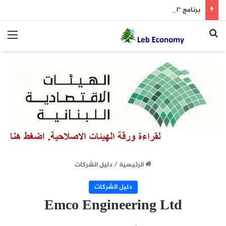
برنامج “امان” في خطر؟
بحث عن
الق
الرئيسية
/
دليل الشركات
دليل الشركات
Emco Engineering Ltd