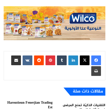
لينكدإن
بينتيريست
مشاركة عبر البريد
طباعة
مقالات ذات صلة
Haroutioun Fenerjian Trading
التقنيات الذكيّة تمنح المرضى
Est