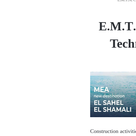
E.M.T.A. C
E.M.T.
Tech
Construction activit