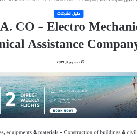
/
دليل الشركات
/
O – Electro Mechanical and Technical Assistance Company sarl
دليل الشركات
A. CO – Electro Mechani
nical Assistance Company
ديسمبر 9, 2019
ies, equipments & materials – Construction of buildings & civi