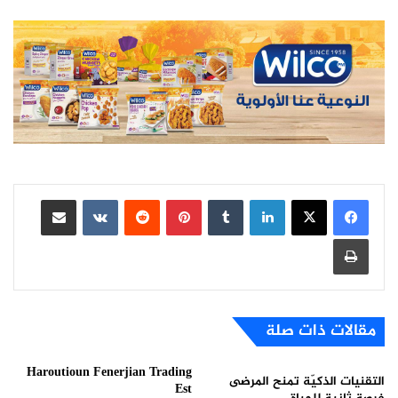
لينكدإن
بينتيريست
مشاركة عبر البريد
طباعة
مقالات ذات صلة
Haroutioun Fenerjian Trading
التقنيات الذكيّة تمنح المرضى
Est