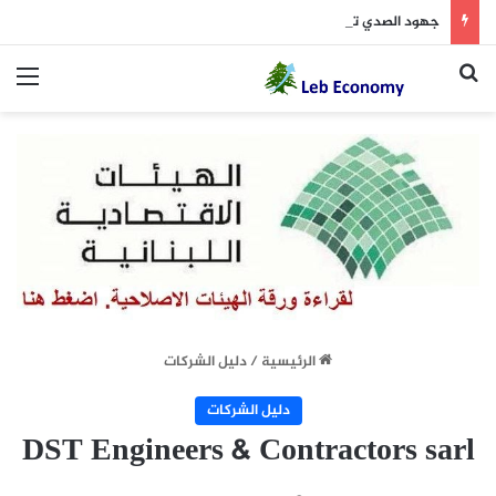
جهود الصدي تثمر بدء سداد الدولة مستحقات “الكهرباء”
بحث عن
الق
الرئيسية
/
دليل الشركات
دليل الشركات
DST Engineers & Contractors sarl