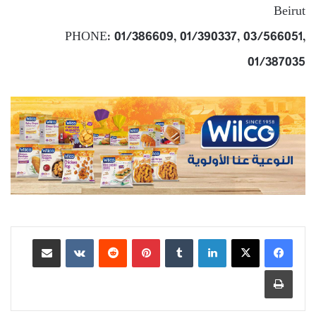
Beirut
PHONE: 01/386609, 01/390337, 03/566051,
01/387035
لينكدإن
بينتيريست
مشاركة عبر البريد
طباعة