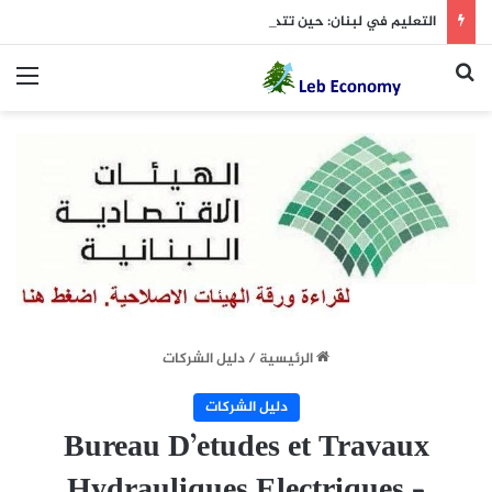
التعليم في لبنان: حين تتحول الأقساط إلى عبء لا يُحتمل
بحث عن
الق
الرئيسية
/
دليل الشركات
دليل الشركات
Bureau D’etudes et Travaux
Hydrauliques Electriques –