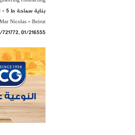
gineering contracting
بناية سماحة ط 5 – التباريس – شارع فؤاد شهاب – مار نقولا – بيروت
Mar Nicolas – Beirut
/721772, 01/216555