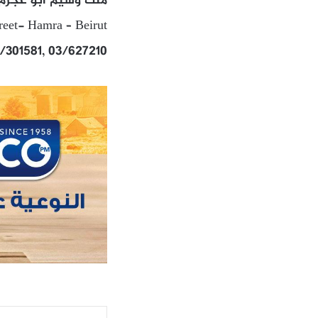
ملك وسيم ابو عجرم 
treet- Hamra – Beirut
5/301581, 03/627210