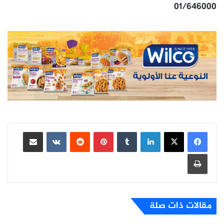
01/646000
لينكدإن
بينتيريست
مشاركة عبر البريد
طباعة
مقالات ذات صلة