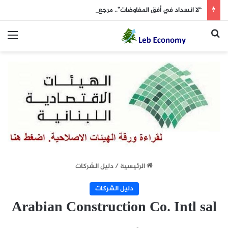
“لا انسداد في أفق المفاوضات”.. مرجع سياسي: ما زلنا في بداية الطريق( الجمهورية 8 آب)
بحث عن
الق
الرئيسية
/
دليل الشركات
دليل الشركات
Arabian Construction Co. Intl sal