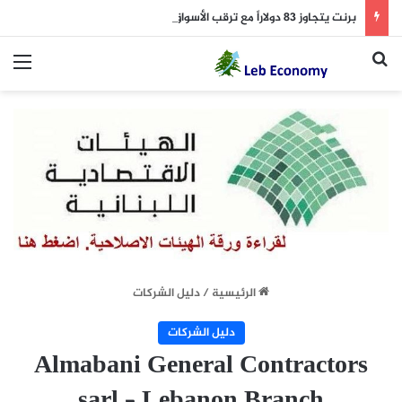
برنت يتجاوز 83 دولاراً مع ترقب الأسواق لمقترحات تقييد الملاحة في هرمز
بحث عن
الق
الرئيسية
/
دليل الشركات
دليل الشركات
Almabani General Contractors
sarl – Lebanon Branch