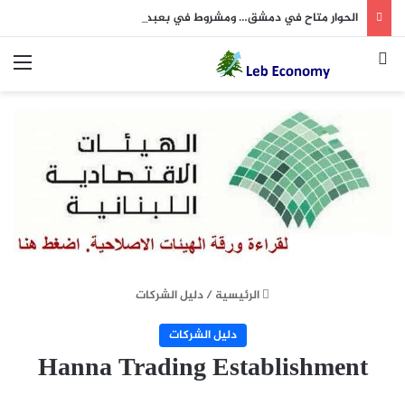
الحوار متاح في دمشق… ومشروط في بعبدا( نداء الوطن 8 آب)
بحث عن
الق
الرئيسية
/
دليل الشركات
دليل الشركات
Hanna Trading Establishment