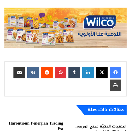
لينكدإن
بينتيريست
مشاركة عبر البريد
طباعة
مقالات ذات صلة
Haroutioun Fenerjian Trading
التقنيات الذكيّة تمنح المرضى
Est