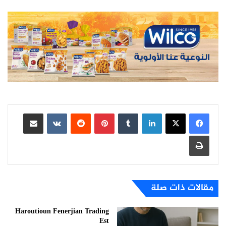
لينكدإن
بينتيريست
مشاركة عبر البريد
طباعة
مقالات ذات صلة
Haroutioun Fenerjian Trading
Est