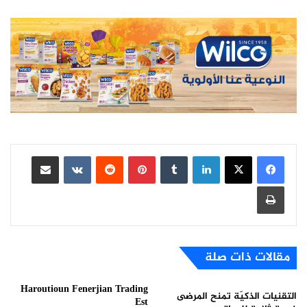
لينكدإن
بينتيريست
مشاركة عبر البريد
طباعة
مقالات ذات صلة
Haroutioun Fenerjian Trading
التقنيات الذكيّة تمنح المرضى
Est