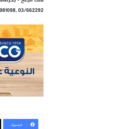
ملك الجلخ – بحرصاف 
/981098, 03/662292
فيسبوك