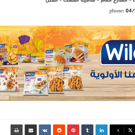
– الشارع العام – ساقية المسك – المتن
phone: 04
لينكدإن
بينتيريست
مشاركة عبر البريد
طباعة
X