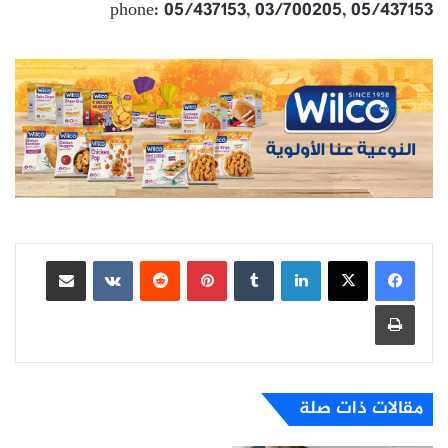
phone: 05/437153, 03/700205, 05/437153
لينكدإن
بينتيريست
مشاركة عبر البريد
طباعة
مقالات ذات صلة