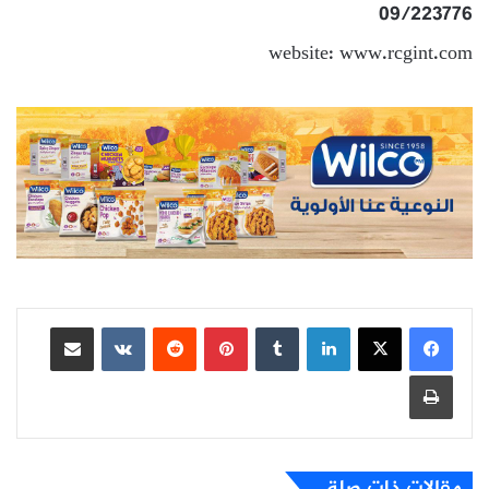
09/223776
website: www.rcgint.com
لينكدإن
بينتيريست
مشاركة عبر البريد
طباعة