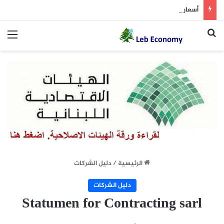
أسعار النفط تسجل خسارة متتالية للأسبوع الثاني.. وبرنت يتداول دون 84 دولاراً
بحث عن
الق
الرئيسية
/
دليل الشركات
دليل الشركات
Statumen for Contracting sarl