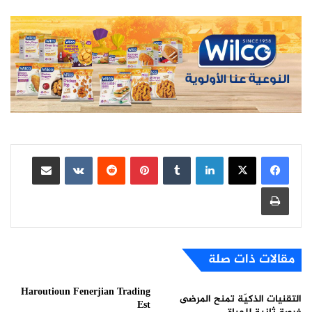
لينكدإن
بينتيريست
مشاركة عبر البريد
طباعة
مقالات ذات صلة
Haroutioun Fenerjian Trading
التقنيات الذكيّة تمنح المرضى
Est