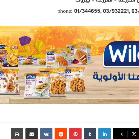
المزرعة – المزرعة – بيروت
phone: 01/344655, 03/932221, 03
لينكدإن
بينتيريست
مشاركة عبر البريد
طباعة
X