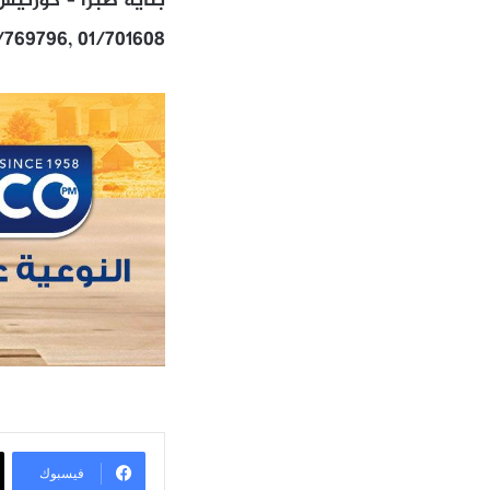
بناية صبرا – كورنيش 
/769796, 01/701608
فيسبوك