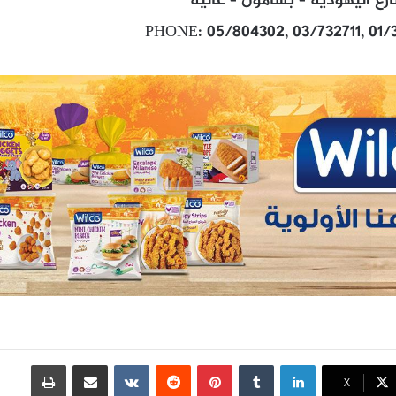
ع اليهودية – بشامون – عاليه
PHONE: 05/804302, 03/732711, 01
لينكدإن
بينتيريست
مشاركة عبر البريد
طباعة
X