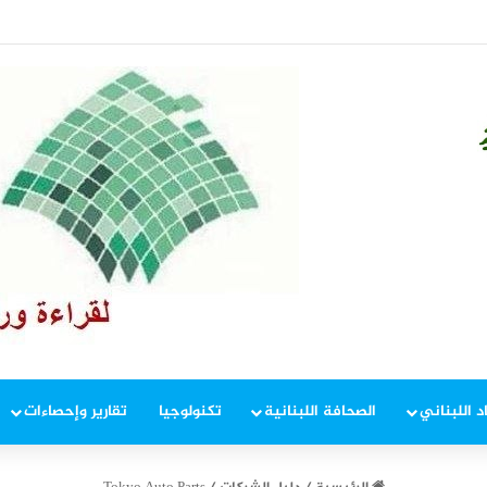
زون من تحت طاولة روما (نداء الوطن 6 آب)
د اللبناني
الصحافة اللبنانية
تكنولوجيا
تقارير وإحصاءات