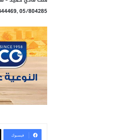
ملك فادي حميد – شار
/344469, 05/804285
فيسبوك