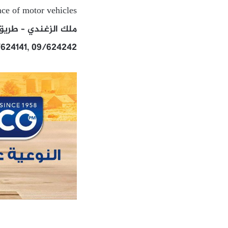
nce of motor vehicles
ملك الزغندي – طريق
624141, 09/624242