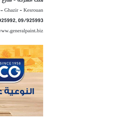
ملك الشركة – شارع بي
e- Ghazir – Kesrouan
/925992, 09/925993
www.generalpaint.biz