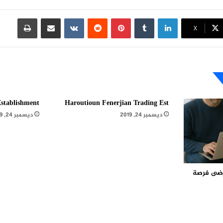
لينكدإن
بينتيريست
مشاركة عبر البريد
طباعة
X
stablishment
Haroutioun Fenerjian Trading Est
ديسمبر 24, 2019
ديسمبر 24, 2019
مرضى فرصة