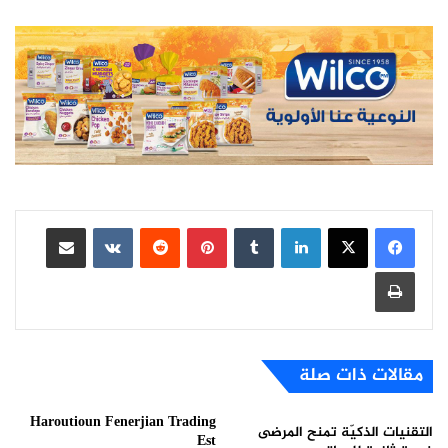
لينكدإن
بينتيريست
مشاركة عبر البريد
طباعة
مقالات ذات صلة
Haroutioun Fenerjian Trading
التقنيات الذكيّة تمنح المرضى
Est