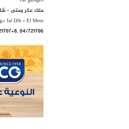
car garages
ملك عكر ومتى – شار
g- Jal Dib – El Metn
21707+8, 04/721706