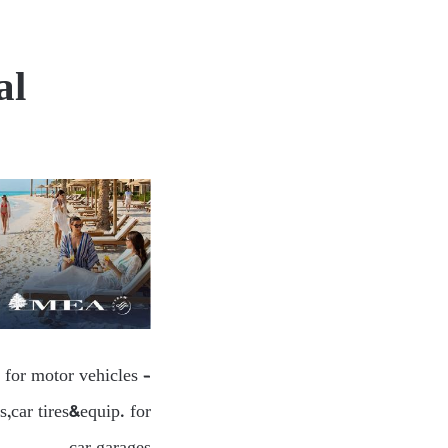
al
 for motor vehicles –
,car tires&equip. for