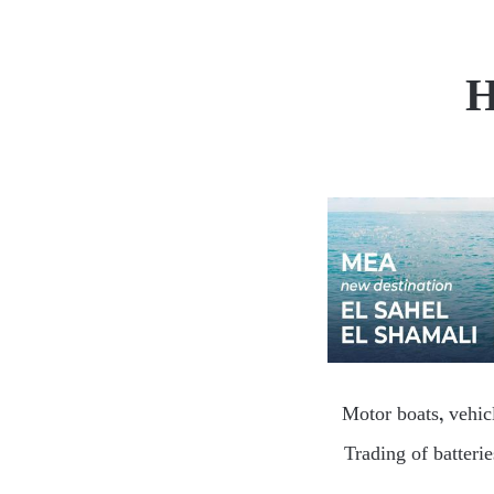
H
Motor boats, vehicl
Trading of batteri