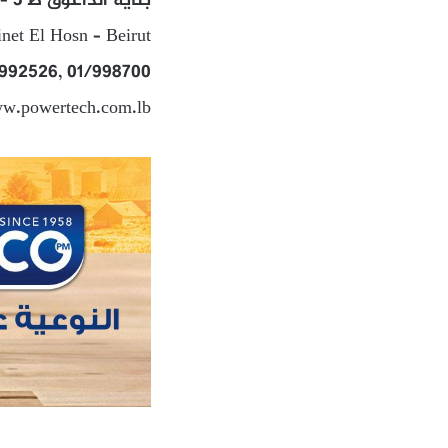
بناية الداعوق ط 3 – شارع عمر الداعوق – ميناء الحصن – بيروت
net El Hosn – Beirut
/992526, 01/998700
ww.powertech.com.lb