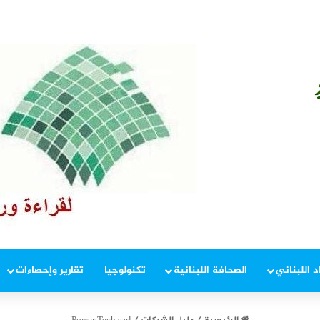
ند القمم والنفط يتراجع: الأسواق تراهن على انحسار الحرب
د اللبناني
الصحافة اللبنانية
تكنولوجيا
تقارير وإحصاءات