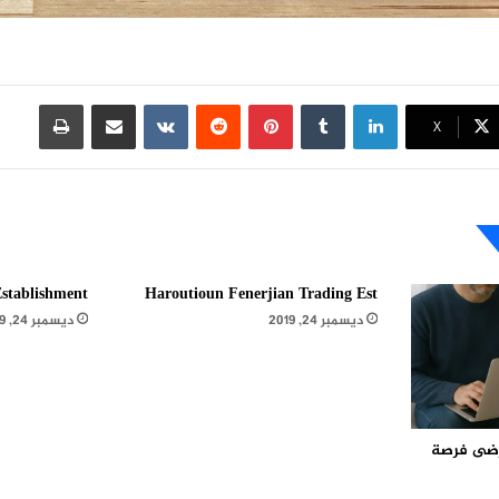
لينكدإن
بينتيريست
مشاركة عبر البريد
طباعة
X
stablishment
Haroutioun Fenerjian Trading Est
ديسمبر 24, 2019
ديسمبر 24, 2019
مرضى فرصة